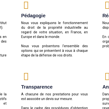
Pédagogie
Ré
titut
Nous vous expliquons le fonctionnement
Nou
I).
du droit de la propriété industrielle au
disp
regard de votre situation, en France, en
s en
Europe et dans le monde.
En 
 des
org
Nous vous présentons l'ensemble des
prob
options qui se présentent à vous à chaque
uture
étape de la défense de vos droits.
Transparence
An
de la
A chacune de nos prestations pour vous
Dans
ctifs
est associée un devis sur mesure.
prop
s et
sur
Dans le cadre des procédures d'obtention
rev